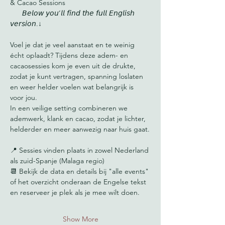
& Cacao Sessions
      𝘉𝘦𝘭𝘰𝘸 𝘺𝘰𝘶’𝘭𝘭 𝘧𝘪𝘯𝘥 𝘵𝘩𝘦 𝘧𝘶𝘭𝘭 𝘌𝘯𝘨𝘭𝘪𝘴𝘩 
𝘷𝘦𝘳𝘴𝘪𝘰𝘯.↓
Voel je dat je veel aanstaat en te weinig 
écht oplaadt? Tijdens deze adem- en 
cacaosessies kom je even uit de drukte, 
zodat je kunt vertragen, spanning loslaten 
en weer helder voelen wat belangrijk is 
voor jou.
In een veilige setting combineren we 
ademwerk, klank en cacao, zodat je lichter, 
helderder en meer aanwezig naar huis gaat.
📍 Sessies vinden plaats in zowel Nederland 
als zuid-Spanje (Malaga regio)
📆 Bekijk de data en details bij "alle events" 
of het overzicht onderaan de Engelse tekst 
en reserveer je plek als je mee wilt doen.
Show More