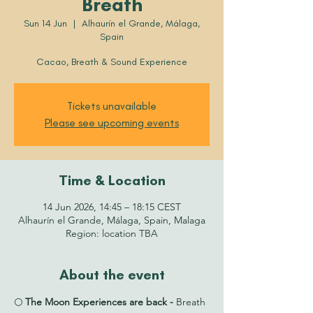
Breath
Sun 14 Jun
  |  
Alhaurín el Grande, Málaga,
Spain
Cacao, Breath & Sound Experience
Tickets unavailable
Please see upcoming events
Time & Location
14 Jun 2026, 14:45 – 18:15 CEST
Alhaurín el Grande, Málaga, Spain, Malaga
Region: location TBA
About the event
🌕 
The Moon Experiences are back - 
Breath 