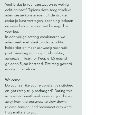
Voel je dat je veel aanstaat en te weinig 
écht oplaadt? Tijdens deze toegankelijke 
ademsessie kom je even uit de drukte, 
zodat je kunt vertragen, spanning loslaten 
en weer helder voelen wat belangrijk is 
voor jou.
In een veilige setting combineren we 
ademwerk met klank, zodat je lichter, 
helderder en meer aanwezig naar huis 
gaat. Vandaag is een speciale editie, 
aangezien Heart for People 1,5 maand 
geleden 5 jaar bestond. Dat mag gevierd 
worden met elkaar!
Welcome
Do you feel like you're constantly switched 
on, yet rarely truly recharged? During this 
accessible breathwork session, you'll step 
away from the busyness to slow down, 
release tension, and reconnect with what 
truly matters to you.