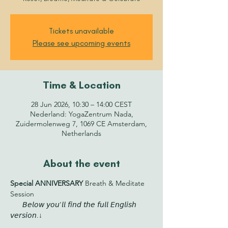
Tickets unavailable
Please see upcoming events
Time & Location
28 Jun 2026, 10:30 – 14:00 CEST
Nederland: YogaZentrum Nada,
Zuidermolenweg 7, 1069 CE Amsterdam,
Netherlands
About the event
Special ANNIVERSARY 
Breath & Meditate 
Session
      𝘉𝘦𝘭𝘰𝘸 𝘺𝘰𝘶’𝘭𝘭 𝘧𝘪𝘯𝘥 𝘵𝘩𝘦 𝘧𝘶𝘭𝘭 𝘌𝘯𝘨𝘭𝘪𝘴𝘩 
𝘷𝘦𝘳𝘴𝘪𝘰𝘯.↓