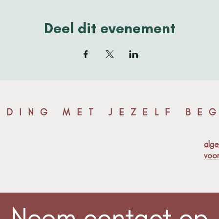
Deel dit evenement
NDING MET JEZELF BEG
alg
voo
Neem contact op