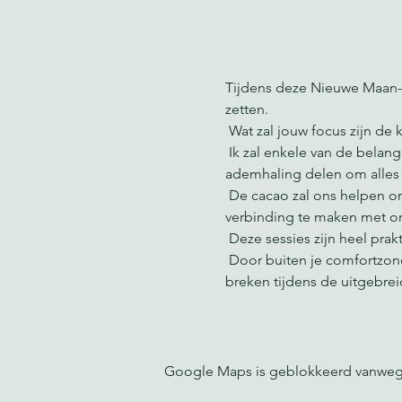
Tijdens deze Nieuwe Maan-s
zetten.
 Wat zal jouw focus zijn 
 Ik zal enkele van de belangrijkste voordelen en praktische aspecten van de specifieke maancyclus en onze 
ademhaling delen om alles 
 De cacao zal ons helpen ons hart te openen en onze energie te laten stromen, waardoor het gemakkelijker wordt om 
verbinding te maken met on
 Deze sessies zijn heel pra
 Door buiten je comfortzone te gaan, kun je langzaam je gewoontes veranderen en zachtjes uit je huidige grenzen 
breken tijdens de uitgebre
Google Maps is geblokkeerd vanwege j