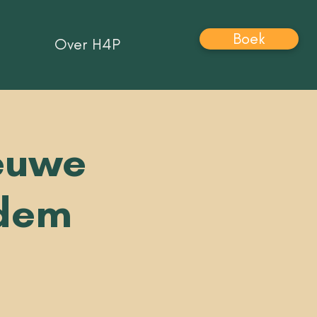
Boek
Over H4P
ieuwe
adem