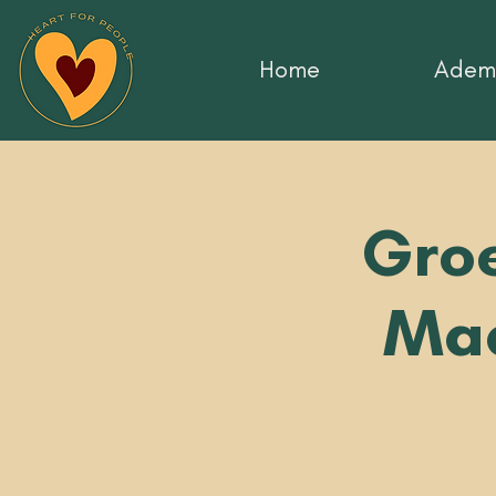
Home
Adem 
Groe
Maa