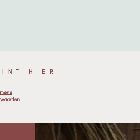
INT HIER
emene
rwaarden